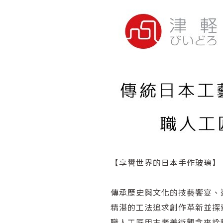
【享譽世界的日本手作玻璃】
傳承歷史與文化的技藝饗宴、
精湛的工法追求創作革新並探
職人工匠用古老美術觀念來詮