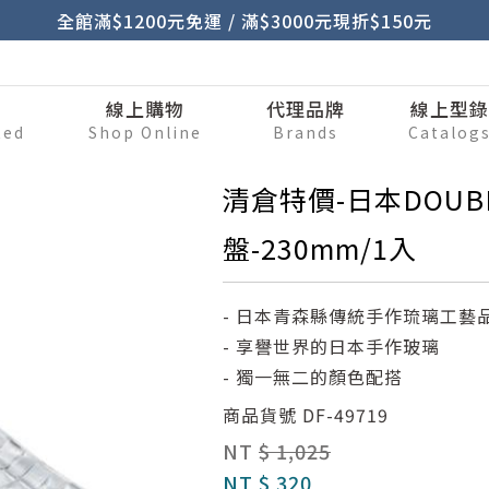
全館滿$1200元免運 / 滿$3000元現折$150元
刷
線上購物
代理品牌
線上型
ted
Shop Online
Brands
Catalog
清倉特價-日本DOUB
盤-230mm/1入
- 日本青森縣傳統手作琉璃工藝
- 享譽世界的日本手作玻璃
- 獨一無二的顏色配搭
商品貨號
DF-49719
NT
$ 1,025
NT
$ 320