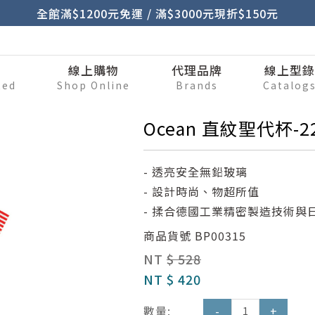
全館滿$1200元免運 / 滿$3000元現折$150元
刷
線上購物
代理品牌
線上型
ted
Shop Online
Brands
Catalog
Ocean 直紋聖代杯-2
- 透亮安全無鉛玻璃
- 設計時尚、物超所值
- 揉合德國工業精密製造技術與
商品貨號
BP00315
NT
$ 528
NT
$ 420
數量:
-
+