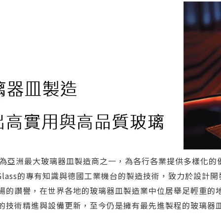
979年，為亞洲最大玻璃器皿製造商之一，為各行各業提供多樣化的
asaki Glass的專有知識與德國工業機台的製造技術，致力於
的讚譽，在世界各地的玻璃器皿製造業中位居舉足輕重的地位，
的技術精進與設備更新，至今仍是擁有最先進製程的玻璃器