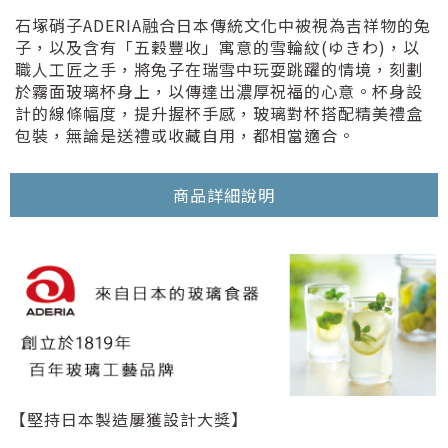
石塚硝子ADERIA融合日本傳統文化中被視為吉祥物的兔
子，以及含有「五穀豐收」寓意的雪輪紋(ゆきわ)，以
職人工匠之手，將兔子在瑞雪中玩耍跳躍的情境，刻劃
於霧面玻璃杯身上，以傳達出濃厚祝福的心意。杯身設
計的線條幅度，提升握杯手感，玻璃對杯搭配精美禮盒
包裝，無論是送禮或收藏自用，都相當適合。
商品詳細說明
【堅持日本製造屢獲設計大獎】