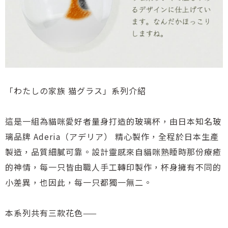
「わたしの家族 猫グラス」系列介紹
這是一組為貓咪愛好者量身打造的玻璃杯，由日本知名玻
璃品牌 Aderia（アデリア） 精心製作，全程於日本生產
製造，品質細膩可靠。設計靈感來自貓咪熟睡時那份療癒
的神情，每一只皆由職人手工轉印製作，杯身擁有不同的
小差異，也因此，每一只都獨一無二。
本系列共有三款花色——