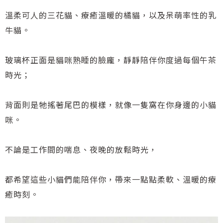
溫柔可人的三花貓、療癒溫暖的橘貓，以及呆萌率性的乳
牛貓。
玻璃杯正面是貓咪熟睡的臉龐，靜靜陪伴你度過每個午茶
時光；
背面則是牠搖著尾巴的模樣，就像一隻窩在你身邊的小貓
咪。
不論是工作間的喘息、夜晚的放鬆時光，
都希望這些小貓們能陪伴你，帶來一點點柔軟、溫暖的療
癒時刻。