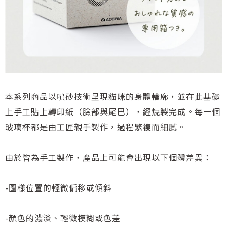
本系列商品以噴砂技術呈現貓咪的身體輪廓，並在此基礎
上手工貼上轉印紙（臉部與尾巴），經燒製完成。每一個
玻璃杯都是由工匠親手製作，過程繁複而細膩。
由於皆為手工製作，產品上可能會出現以下個體差異：
-圖樣位置的輕微偏移或傾斜
-顏色的濃淡、輕微模糊或色差