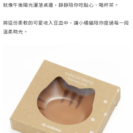
就像午後陽光灑落桌邊，靜靜陪你吃點心、喝杯茶。
將這份柔軟的可愛收入豆皿中，讓小橘貓陪你度過每一段
溫柔時光。