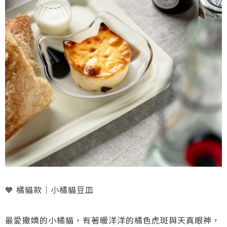
🧡 橘貓款｜小橘貓豆皿
最愛撒嬌的小橘貓，有著暖洋洋的橘色虎斑與天真眼神，