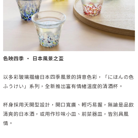
色映四季 · 日本風景之盃
以多彩玻璃描繪日本四季風景的詩意色彩，「にほんの色
ふうけい」系列，全新推出富有情緒溫度的清酒杯。
杯身採用天開型設計，開口寬廣、輕巧易握，無論是品飲
清爽的日本酒，或用作珍味小皿、前菜器皿，皆別具風
情。