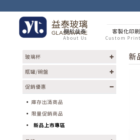
關於益泰
客製化印
About Us
Custom Prin
新
玻璃杯
瓶罐/碗盤
促銷優惠
庫存出清商品
限量促銷商品
新品上市專區