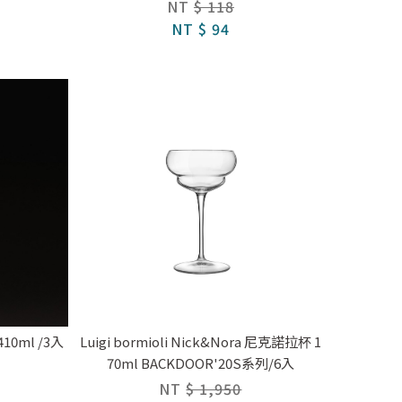
NT
$ 118
NT
$ 94
0ml /3入
Luigi bormioli Nick&Nora 尼克諾拉杯 1
70ml BACKDOOR'20S系列/6入
NT
$ 1,950