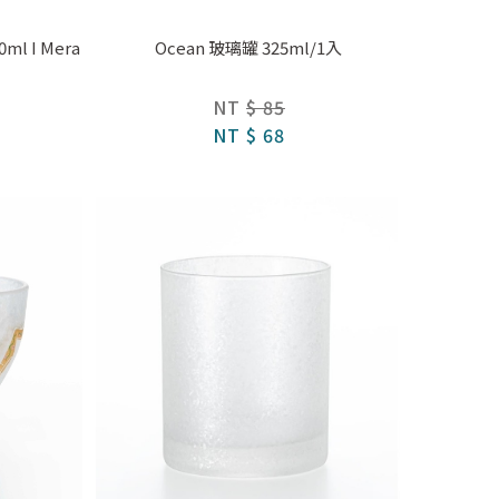
0ml I Mera
Ocean 玻璃罐 325ml/1入
NT
$ 85
NT
$ 68