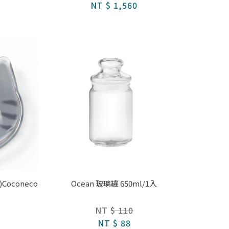
NT
$ 1,560
Coconeco
Ocean 玻璃罐 650ml/1入
NT
$ 110
NT
$ 88