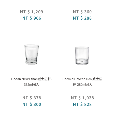
NT
$ 1,209
NT
$ 360
NT
$ 966
NT
$ 288
Ocean New Ethan威士忌杯-
Bormioli Rocco BAR威士忌
335ml/6入
杯-280ml/6入
NT
$ 378
NT
$ 1,038
NT
$ 300
NT
$ 828