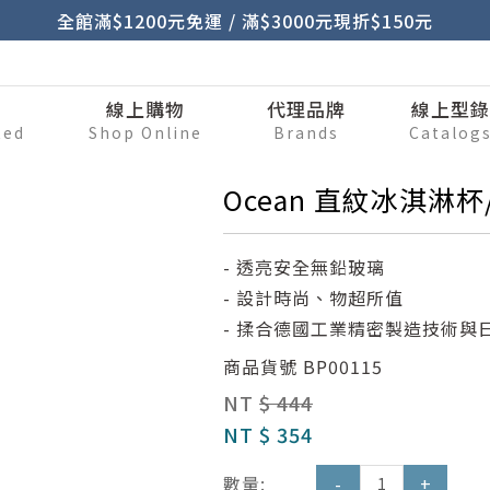
全館滿$1200元免運 / 滿$3000元現折$150元
刷
線上購物
代理品牌
線上型
ted
Shop Online
Brands
Catalog
Ocean 直紋冰淇淋杯
- 透亮安全無鉛玻璃
- 設計時尚、物超所值
- 揉合德國工業精密製造技術與
商品貨號
BP00115
NT
$ 444
NT
$ 354
數量:
-
+