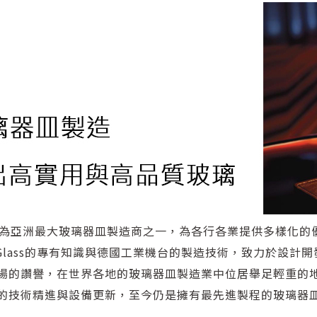
979年，為亞洲最大玻璃器皿製造商之一，為各行各業提供多樣化的
asaki Glass的專有知識與德國工業機台的製造技術，致力於
的讚譽，在世界各地的玻璃器皿製造業中位居舉足輕重的地位，
的技術精進與設備更新，至今仍是擁有最先進製程的玻璃器