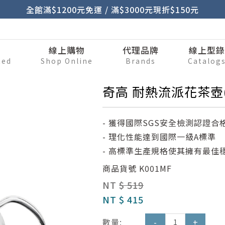
全館滿$1200元免運 / 滿$3000元現折$150元
刷
線上購物
代理品牌
線上型
ted
Shop Online
Brands
Catalog
奇高 耐熱流派花茶壺(中
- 獲得國際SGS安全檢測認證合
- 理化性能達到國際一級A標準
- 高標準生產規格使其擁有最佳
商品貨號
K001MF
NT
$ 519
NT
$ 415
數量:
-
+